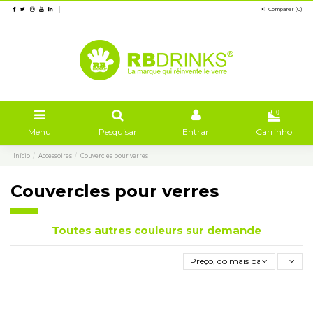
Comparer (
0
)
0
Menu
Pesquisar
Entrar
Carrinho
Início
Accessoires
Couvercles pour verres
Couvercles pour verres
Toutes autres couleurs sur demande
Preço, do mais baixo ao mais a
1