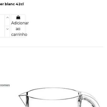
ier blanc 42cl
Adicionar
ao
carrinho
conomies