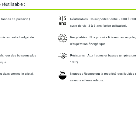
réutilisable :
 tonnes de pression (
Réutilisables :
Ils supportent entre 2 000 à 30
cycle de vie, 3 à 5 ans (selon utilisation).
mie sur votre budget de
Recyclables :
Nos produits finissent au recycla
récupération énergétique.
fraîcheur des boissons plus
Résistants :
Aux hautes et basses températures
sique.
130°).
 clairs comme le cristal.
Neutres :
Respectent la propriété des liquides s
saveurs et leurs odeurs.