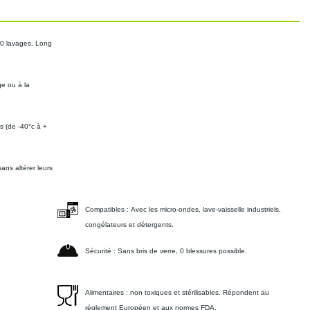
00 lavages. Long
ge ou à la
 (de -40°c à +
ans altérer leurs
Compatibles :
Avec les micro-ondes, lave-vaisselle industriels,
congélateurs et détergents.
Sécurité :
Sans bris de verre, 0 blessures possible.
Alimentaires :
non toxiques et stérilisables. Répondent au
règlement Européen et aux normes FDA.