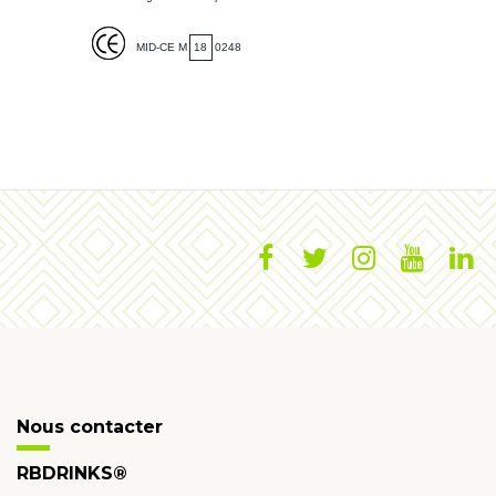
MID-CE M
18
0248
Nous contacter
RBDRINKS®