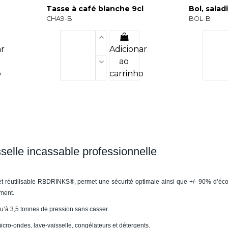
Tasse à café blanche 9cl
Bol, salad
CHA9-B
BOL-B
ar
Adicionar
ao
o
carrinho
elle incassable professionnelle
t réutilisable RBDRINKS®, permet une sécurité optimale ainsi que +/- 90% d’é
ement.
squ’à 3,5 tonnes de pression sans casser.
micro-ondes, lave-vaisselle, congélateurs et détergents.