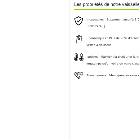
Les propriétés de notre vaisselle 
Incassables :
Supportent jusqu’à 3,5
ISO/179/2c ).
Economiques :
Plus de 90% d’écono
verres & vaisselle.
Isolants :
Maintient la chaleur et la 
longtemps qu’un verre en verre clas
Transparence :
Identiques au verre et