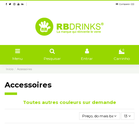
Comparer (
0
)
0
Menu
Pesquisar
Entrar
Carrinho
Início
Accessoires
Accessoires
Toutes autres couleurs sur demande
Preço, do mais baixo ao mais al
13