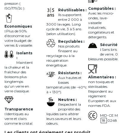
pression (
ISO/179/2c ).
Compatibles :
Réutilisables :
Avec les micro-
Ils supportent
ondes, lave-
entre 2 000 à
vaisselle
3000 lavages. Long
Economiques
industriels,
cycle de vie, 3 à 5 ans
:
Plus de 90%
congélateurs et
(selon utilisation).
d’économie sur
détergents.
votre budget de
Recyclables :
Sécurité
verres & vaisselle.
Nos produits
:
Sans bris
finissent au
Isolants
de verre, 0
recyclage ou à la
:
blessures possible.
récupération
Maintient
énergétique.
la chaleur et la
fraîcheur des
Résistants :
boissons plus
Alimentaires :
Aux hautes et
longtemps
non toxiques et
basses
qu’un verre en
stérilisables.
températures (de -40°c
verre classique.
Répondent au
à + 130°).
règlement
Neutres :
Européen et aux
Respectent la
normes FDA.
Transparence
propriété des
:
Identiques au
liquides sans altérer
MID-CE M
verre et clairs
leurs saveurs et leurs
18
0248
comme le cristal.
odeurs.
Les clients ont également ces produit...