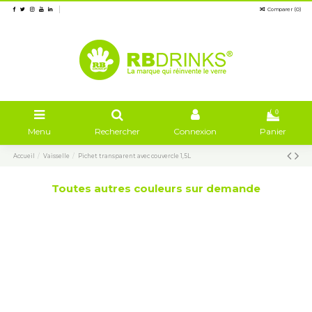
Comparer (
0
)
0
Menu
Rechercher
Connexion
Panier
Accueil
Vaisselle
Pichet transparent avec couvercle 1,5L
Toutes autres couleurs sur demande