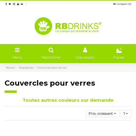
Comparer (
0
)
0
Menu
Rechercher
Connexion
Panier
Accueil
Accessoires
Couvercles pour verres
Couvercles pour verres
Toutes autres couleurs sur demande
Prix, croissant
1