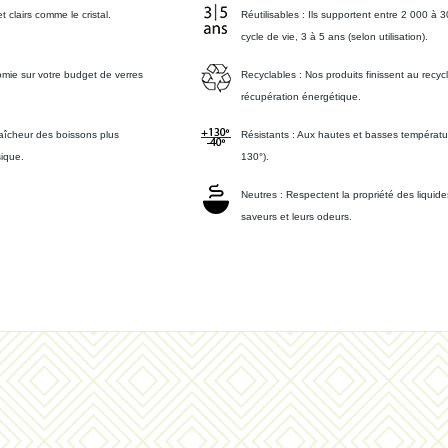
 clairs comme le cristal.
Réutilisables :
Ils supportent entre 2 000 à 
cycle de vie, 3 à 5 ans (selon utilisation).
mie sur votre budget de verres
Recyclables :
Nos produits finissent au recyc
récupération énergétique.
fraîcheur des boissons plus
Résistants :
Aux hautes et basses températur
sique.
130°).
Neutres :
Respectent la propriété des liquides
saveurs et leurs odeurs.