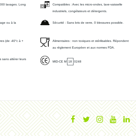
3000 lavages. Long
Compatibles :
Avec les micro-ondes, lave-vaisselle
industriels, congélateurs et détergents.
lage ou à la
Sécurité :
Sans bris de verre, 0 blessures possible.
es (de -40°c à +
Alimentaires :
non toxiques et stérilisables. Répondent
au règlement Européen et aux normes FDA.
 sans altérer leurs
MID-CE M
18
0248