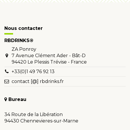
Nous contacter
RBDRINKS®
ZA Ponroy
7 Avenue Clément Ader - Bât-D
94420 Le Plessis Trévise - France
+33(0)1 49 76 92 13
contact [@] rbdrinks.fr
Bureau
34 Route de la Libération
94430 Chennevieres-sur-Marne