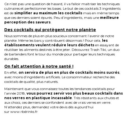
Ce n’est pas une question de hasard, il va falloir maitriser les techniques
culinaires et perfectionner les bases. Le but de ces cocktails 3 ingrédients
est de
simplifier au maximum les cocktails
mais en même temps
que ces derniers soient épurés. Peu d’ingrédients, mais une
meilleure
perception des saveurs
.
Des cocktails qui protègent notre planète
Nous sommes de plus en plus soucieux concernant l’avenir de notre
planète. Même les bars y contribuent désormais ! Pour cela,
les
établissements veulent réduire leurs déchets
en essayant de
réutiliser les aliments destinés à être jeter. Découvrez
Trash Tiki
, un duo
de bartenders font le tour du monde pour partager leurs techniques
durables.
On fait attention à notre santé !
En effet,
on servira de plus en plus de cocktails moins sucrés
,
avec moins d’ingrédients artificiels. Le consommateur recherche des
cocktails de qualité, plus naturels.
Maintenant que vous connaissez toutes les tendances cocktails pour
l’année 2018,
vous pourrez servir vos plus beaux cocktails dans
nos
verres en plastique incassable
. Très résistants aux chutes et
aux chocs, ces derniers se confondent avec de vrais verres en verre.
N’attendez plus, demandez votre devis dès aujourd’hui
sur
www.rbdrinks.fr