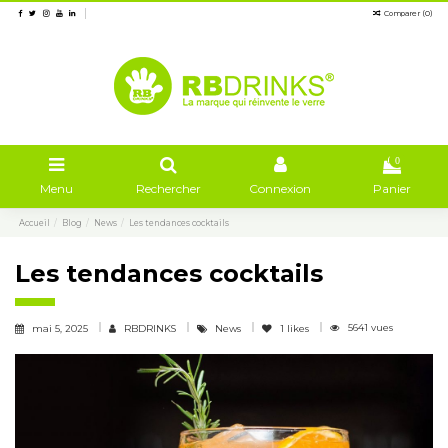
Comparer (
0
)
0
Menu
Rechercher
Connexion
Panier
Accueil
Blog
News
Les tendances cocktails
Les tendances cocktails
5641 vues
mai 5, 2025
RBDRINKS
News
1
likes